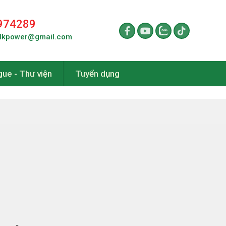
974289
lkpower@gmail.com
gue - Thư viện
Tuyển dụng