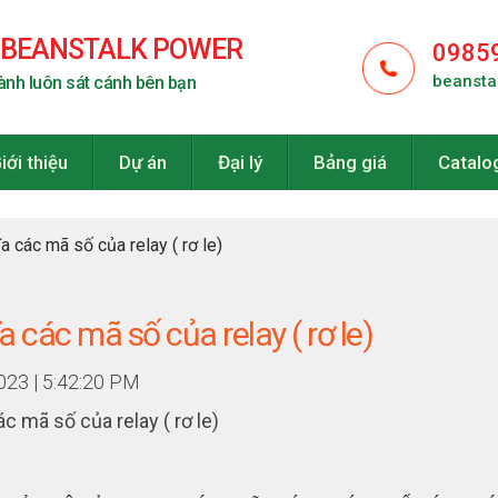
 BEANSTALK POWER
0985
beansta
ành luôn sát cánh bên bạn
iới thiệu
Dự án
Đại lý
Bảng giá
Catalo
a các mã số của relay ( rơ le)
a các mã số của relay ( rơ le)
023 | 5:42:20 PM
c mã số của relay ( rơ le)