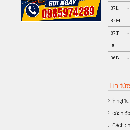
87L
-
87M
-
87T
-
90
-
96B
-
Tin tứ
Ý nghĩa 
cách đo
Cách ch