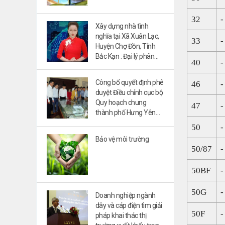
32
-
Xây dựng nhà tình
nghĩa tại Xã Xuân Lạc,
33
-
Huyện Chợ Đồn, Tỉnh
Bắc Kạn : Đại lý phân
40
-
phối độc quyền tại khu
vực hưng yên:
Công bố quyết định phê
46
-
0985974289
duyệt Điều chỉnh cục bộ
Quy hoạch chung
47
-
thành phố Hưng Yên
đến năm 2035
50
-
Bảo vệ môi trường
50/87
-
50BF
-
50G
-
Doanh nghiệp ngành
dây và cáp điện tìm giải
50F
-
pháp khai thác thị