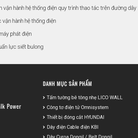
nh vận hành hệ thống điện quy trình thao tác trên đường dây
 vận hành hệ thống điện
máy phát điện
uẩn lực siết bulong
DANH MỤC SẢN PHẨM
Tấm tường bê tông nhẹ LICO WALL
lk Power
Công tơ điện tử Omnisystem
Thiết bị đóng cắt HYUNDAI
Dây điện Cable điện KBI
Dây Curoa Dongil / Belt Dongil