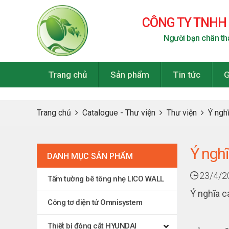
CÔNG TY TNHH
Người bạn chân th
Trang chủ
Sản phẩm
Tin tức
G
Trang chủ
Catalogue - Thư viện
Thư viện
Ý nghĩ
Ý nghĩ
DANH MỤC SẢN PHẨM
23/4/2
Tấm tường bê tông nhẹ LICO WALL
Ý nghĩa cá
Công tơ điện tử Omnisystem
Thiết bị đóng cắt HYUNDAI