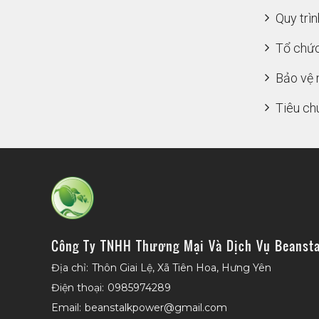
Quy trì
Tổ chức
Bảo vệ 
Tiêu ch
Công Ty TNHH Thương Mại Và Dịch Vụ Beansta
Địa chỉ:
Thôn Giai Lệ, Xã Tiên Hoa, Hưng Yên
Điện thoại:
0985974289
Email:
beanstalkpower@gmail.com