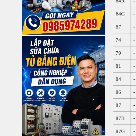
64R
-
64G
-
67
-
74
-
79
-
81
-
84
-
86
-
87
-
87B
-
87G
-