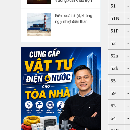
trường xuất khẩu trọng
51
-
điểm
Kiểm soát chặt, không
51N
-
ngại nhiệt điện than
51P
-
52
-
52a
-
52b
-
55
-
59
-
63
-
64
-