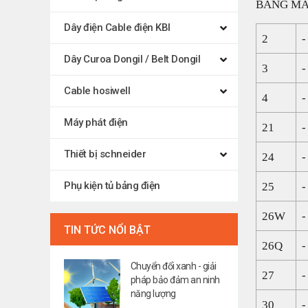
BẢNG MÃ
Dây điện Cable điện KBI
2
-
Dây Curoa Dongil / Belt Dongil
3
-
Cable hosiwell
4
-
Máy phát điện
21
-
Thiết bị schneider
24
-
Phụ kiện tủ bảng điện
25
-
26W
-
TIN TỨC NỔI BẬT
26Q
-
Chuyển đổi xanh - giải
27
-
pháp bảo đảm an ninh
năng lượng
30
-