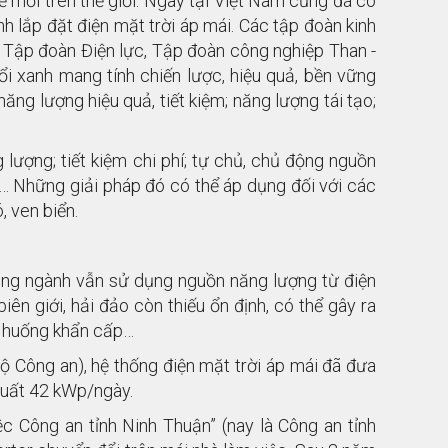
 mới trên thế giới. Ngay tại Việt Nam cũng đã có
ình lắp đặt điện mặt trời áp mái. Các tập đoàn kinh
 Tập đoàn Điện lực, Tập đoàn công nghiệp Than -
 xanh mang tính chiến lược, hiệu quả, bền vững
ăng lượng hiệu quả, tiết kiệm; năng lượng tái tạo;
lượng; tiết kiệm chi phí; tự chủ, chủ động nguồn
g… Những giải pháp đó có thể áp dụng đối với các
, ven biển.
rong ngành vẫn sử dụng nguồn năng lượng từ điện
iên giới, hải đảo còn thiếu ổn định, có thể gây ra
h huống khẩn cấp…
ộ Công an), hệ thống điện mặt trời áp mái đã đưa
 suất 42 kWp/ngày.
ệc Công an tỉnh Ninh Thuận” (nay là Công an tỉnh