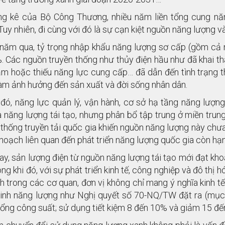
ng kê của Bộ Công Thương, nhiều năm liền tổng cung nă
uy nhiên, đi cùng với đó là sự cạn kiệt nguồn năng lượng và
năm qua, tỷ trọng nhập khẩu năng lượng sơ cấp (gồm cả n
. Các nguồn truyền thống như thủy điện hầu như đã khai th
iảm hoặc thiếu năng lực cung cấp… đã dẫn đến tình trạng t
làm ảnh hưởng đến sản xuất và đời sống nhân dân.
 đó, năng lực quản lý, vận hành, cơ sở hạ tầng năng lượn
 năng lượng tái tạo, nhưng phân bổ tập trung ở miền trun
ệ thống truyền tải quốc gia khiến nguồn năng lượng này ch
 hoạch liên quan đến phát triển năng lượng quốc gia còn hạ
ay, sản lượng điện từ nguồn năng lượng tái tạo mới đạt kh
ng khi đó, với sự phát triển kinh tế, công nghiệp và đô thị
h trong các cơ quan, đơn vị không chỉ mang ý nghĩa kinh 
inh năng lượng như Nghị quyết số 70-NQ/TW đặt ra (mục
ổng công suất; sử dụng tiết kiệm 8 đến 10% và giảm 15 đến 