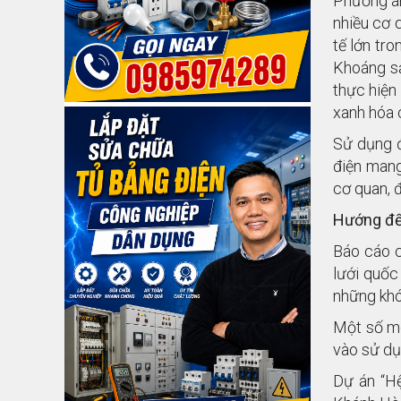
Phương án
nhiều cơ q
tế lớn tr
Khoáng sả
thực hiện
xanh hóa c
Sử dụng đ
điện mang
cơ quan, đ
Hướng đế
Báo cáo c
lưới quốc 
những khó
Một số mô
vào sử dụn
Dự án “Hệ