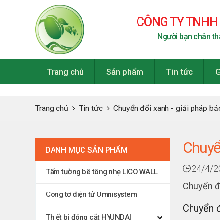
CÔNG TY TNHH
Người bạn chân th
Trang chủ
Sản phẩm
Tin tức
G
Trang chủ
Tin tức
Chuyển đổi xanh - giải pháp b
Chuyển
DANH MỤC SẢN PHẨM
24/4/2
Tấm tường bê tông nhẹ LICO WALL
Chuyển đổ
Công tơ điện tử Omnisystem
Chuyển đ
Thiết bị đóng cắt HYUNDAI