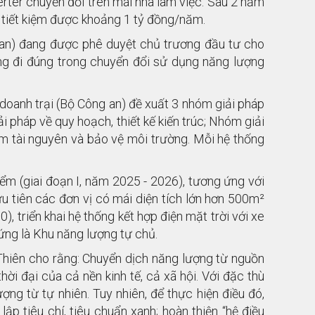
erter chuyển đổi trên mái nhà làm việc. Sau 2 năm
n tiết kiệm được khoảng 1 tỷ đồng/năm.
 an) đang được phê duyệt chủ trương đầu tư cho
 đi đúng trong chuyển đổi sử dụng năng lượng
 doanh trại (Bộ Công an) đề xuất 3 nhóm giải pháp
 pháp về quy hoạch, thiết kế kiến trúc; Nhóm giải
ệm tài nguyên và bảo vệ môi trường. Mỗi hệ thống
iểm (giai đoạn I, năm 2025 - 2026), tương ứng với
 ưu tiên các đơn vị có mái diện tích lớn hơn 500m²
, triển khai hệ thống kết hợp điện mặt trời với xe
 ứng là Khu năng lượng tự chủ.
h Thiên cho rằng: Chuyển dịch năng lượng từ nguồn
hời đại của cả nền kinh tế, cả xã hội. Với đặc thù
ợng từ tự nhiên. Tuy nhiên, để thực hiện điều đó,
p tiêu chí, tiêu chuẩn xanh; hoàn thiện “hệ điều