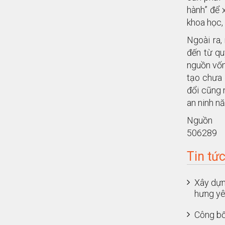
hành” để 
khoa học, 
Ngoài ra,
đến từ qu
nguồn vốn
tạo chưa 
đổi cũng 
an ninh n
Nguồn : 
506289
Tin tứ
Xây dựn
hưng y
Công bố