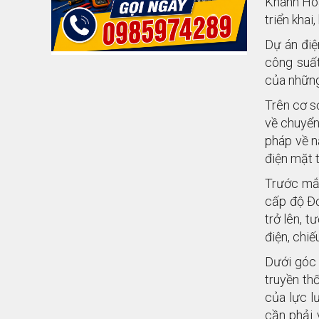
Khánh Hòa
triển kha
Dự án điệ
công suấ
của những
Trên cơ s
về chuyển
pháp về n
điện mặt 
Trước mắt
cấp độ Đơ
trở lên, t
điện, chi
Dưới góc 
truyền th
của lực l
cần phải 