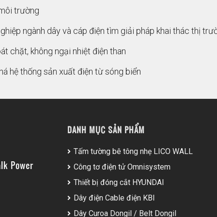
môi trường
ghiệp ngành dây và cáp điện tìm giải pháp khai thác thị tr
át chặt, không ngại nhiệt điện than
á hệ thống sản xuất điện từ sóng biển
DANH MỤC SẢN PHẨM
Tấm tường bê tông nhẹ LICO WALL
lk Power
Công tơ điện tử Omnisystem
Thiết bị đóng cắt HYUNDAI
Dây điện Cable điện KBI
Dây Curoa Dongil / Belt Dongil