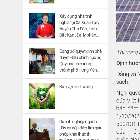
Xây dựng nhà tình
nghĩa tại Xã Xuân Lạc,
Huyện Chợ Đồn, Tỉnh
Bắc Kạn : Đại lý phân
phối độc quyền tại khu
vực hưng yên:
Thi công
Công bố quyết định phê
0985974289
duyệt Điều chỉnh cục bộ
Định hướ
Quy hoạch chung
thành phố Hưng Yên
Đảng và N
đến năm 2035
sách.
Bảo vệ môi trường
Nghị quyế
của Việt 
bảo đảm 
1/10/2021
Doanh nghiệp ngành
500/QĐ-TT
dây và cáp điện tìm giải
của Thủ t
pháp khai thác thị
quốc gia 