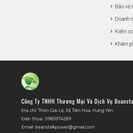
Bảo vệ 
Doanh n
Kiểm so
Khám ph
Công Ty TNHH Thương Mại Và Dịch Vụ Beansta
Địa chỉ:
Thôn Giai Lệ, Xã Tiên Hoa, Hưng Yên
Điện thoại:
0985974289
Email:
beanstalkpower@gmail.com