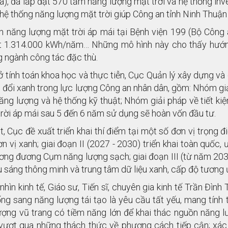
), đã lắp đặt 570 tấm năng lượng mặt trời và hệ thống inv
i, hệ thống năng lượng mặt trời giúp Công an tỉnh Ninh Thuậ
n năng lượng mặt trời áp mái tại Bệnh viện 199 (Bộ Công
t 1.314.000 kWh/năm… Những mô hình này cho thấy hướng
 ngành công tác đặc thù.
ở tính toán khoa học và thực tiễn, Cục Quản lý xây dựng và
 đổi xanh trong lực lượng Công an nhân dân, gồm: Nhóm giải
ăng lượng và hệ thống kỹ thuật; Nhóm giải pháp về tiết ki
trời áp mái sau 5 đến 6 năm sử dụng sẽ hoàn vốn đầu tư.
, Cục đề xuất triển khai thí điểm tại một số đơn vị trọng đ
n vị xanh; giai đoạn II (2027 - 2030) triển khai toàn quốc,
ương đương Cụm năng lượng sạch; giai đoạn III (từ năm 2030)
ếu sáng thông minh và trung tâm dữ liệu xanh, cấp độ tương
nhìn kinh tế, Giáo sư, Tiến sĩ, chuyên gia kinh tế Trần Đìn
ống sang năng lượng tái tạo là yêu cầu tất yếu, mang tính t
ượng vũ trang có tiềm năng lớn để khai thác nguồn năng lư
vượt qua những thách thức về phương cách tiếp cận; xác lậ