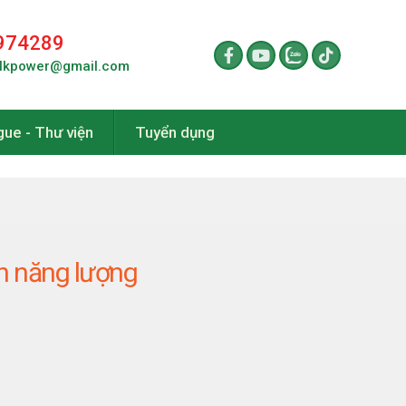
974289
lkpower@gmail.com
gue - Thư viện
Tuyển dụng
nh năng lượng