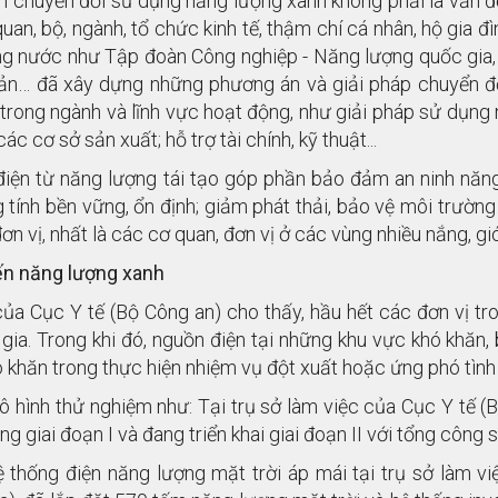
 chuyển đổi sử dụng năng lượng xanh không phải là vấn đề
uan, bộ, ngành, tổ chức kinh tế, thậm chí cá nhân, hộ gia đ
ong nước như Tập đoàn Công nghiệp - Năng lượng quốc gia,
n… đã xây dựng những phương án và giải pháp chuyển đổi
 trong ngành và lĩnh vực hoạt động, như giải pháp sử dụng n
ác cơ sở sản xuất; hỗ trợ tài chính, kỹ thuật...
iện từ năng lượng tái tạo góp phần bảo đảm an ninh năng 
 tính bền vững, ổn định; giảm phát thải, bảo vệ môi trườn
ơn vị, nhất là các cơ quan, đơn vị ở các vùng nhiều nắng, gió
n năng lượng xanh
ủa Cục Y tế (Bộ Công an) cho thấy, hầu hết các đơn vị t
gia. Trong khi đó, nguồn điện tại những khu vực khó khăn, b
 khăn trong thực hiện nhiệm vụ đột xuất hoặc ứng phó tìn
 hình thử nghiệm như: Tại trụ sở làm việc của Cục Y tế (B
g giai đoạn I và đang triển khai giai đoạn II với tổng công
 thống điện năng lượng mặt trời áp mái tại trụ sở làm vi