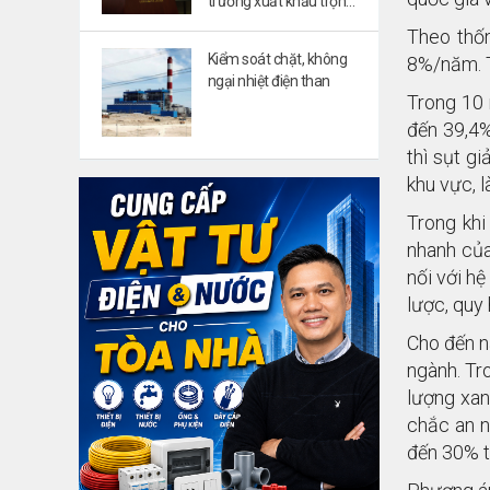
trường xuất khẩu trọng
điểm
Theo thố
Kiểm soát chặt, không
8%/năm. T
ngại nhiệt điện than
Trong 10 
đến 39,4%
thì sụt g
khu vực, 
Trong khi
nhanh của
nối với h
lược, quy
Cho đến n
ngành. Tro
lượng xan
chắc an n
đến 30% t