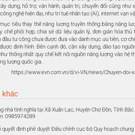
xây dựng, hỗ trợ, vận hành, quản trị, chuyển đổi cũng nh
công nghệ hiện đại, như trí tuệ nhân tạo (AI), internet vạn vật
 mục tiêu thay thế năng lượng truyền thống bằng năng lư
y chế phối hợp, chia sẻ dữ liệu quản lý, đơn giản hóa thủ
 đầu tư công chưa được đưa vào danh mục ưu tiên; cơ chế
được định hình. Bên cạnh đó, cần xây dựng, đào tạo nguồ
như thống nhất quy chế kết nối nguồn năng lượng vào hệ th
ăng lượng quốc gia…
https://www.evn.com.vn/d/vi-VN/news/Chuyen-doi-xanh
c khác
g nhà tình nghĩa tại Xã Xuân Lạc, Huyện Chợ Đồn, Tỉnh Bắc 
ên: 0985974289
 quyết định phê duyệt Điều chỉnh cục bộ Quy hoạch chun