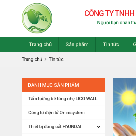
CÔNG TY TNHH
Người bạn chân th
Trang chủ
Sản phẩm
Tin tức
G
Trang chủ
Tin tức
DANH MỤC SẢN PHẨM
Tấm tường bê tông nhẹ LICO WALL
Công tơ điện tử Omnisystem
Thiết bị đóng cắt HYUNDAI