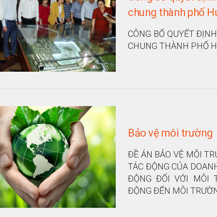
chung thành phố H
CÔNG BỐ QUYẾT ĐỊNH
CHUNG THÀNH PHỐ H
Bảo vệ môi trường
ĐỀ ÁN BẢO VỆ MÔI TR
TÁC ĐỘNG CỦA DOANH
ĐỘNG ĐỐI VỚI MÔI 
ĐỘNG ĐẾN MÔI TRƯỜN
MÔI TRƯỜNG ĐẤT.