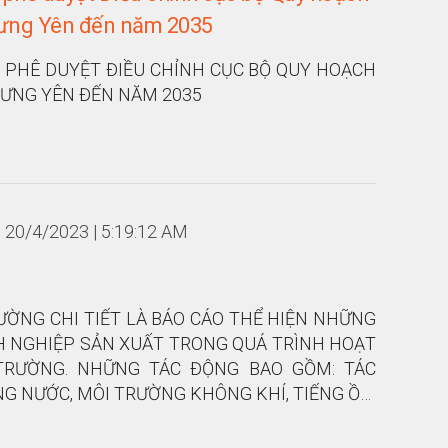
ưng Yên đến năm 2035
 PHÊ DUYỆT ĐIỀU CHỈNH CỤC BỘ QUY HOẠCH
ƯNG YÊN ĐẾN NĂM 2035
20/4/2023 | 5:19:12 AM
ƯỜNG CHI TIẾT LÀ BÁO CÁO THỂ HIỆN NHỮNG
 NGHIỆP SẢN XUẤT TRONG QUÁ TRÌNH HOẠT
TRƯỜNG. NHỮNG TÁC ĐỘNG BAO GỒM: TÁC
G NƯỚC, MÔI TRƯỜNG KHÔNG KHÍ, TIẾNG ỒN,