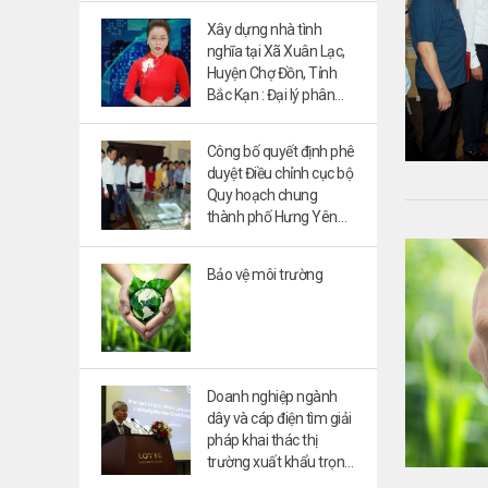
Xây dựng nhà tình
nghĩa tại Xã Xuân Lạc,
Huyện Chợ Đồn, Tỉnh
Bắc Kạn : Đại lý phân
phối độc quyền tại khu
vực hưng yên:
Công bố quyết định phê
0985974289
duyệt Điều chỉnh cục bộ
Quy hoạch chung
thành phố Hưng Yên
đến năm 2035
Bảo vệ môi trường
Doanh nghiệp ngành
dây và cáp điện tìm giải
pháp khai thác thị
trường xuất khẩu trọng
điểm