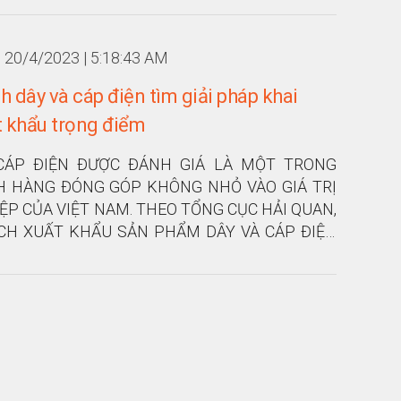
20/4/2023 | 5:18:43 AM
 dây và cáp điện tìm giải pháp khai
t khẩu trọng điểm
CÁP ĐIỆN ĐƯỢC ĐÁNH GIÁ LÀ MỘT TRONG
HÀNG ĐÓNG GÓP KHÔNG NHỎ VÀO GIÁ TRỊ
P CỦA VIỆT NAM. THEO TỔNG CỤC HẢI QUAN,
CH XUẤT KHẨU SẢN PHẨM DÂY VÀ CÁP ĐIỆN
 TỈ USD, TĂNG 21% SO VỚI NĂM 2017.