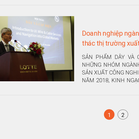
Doanh nghiệp ngành
thác thị trường xuấ
SẢN PHẨM DÂY VÀ 
NHỮNG NHÓM NGÀNH 
SẢN XUẤT CÔNG NGHIỆ
NĂM 2018, KINH NGẠ
CỦA VIỆT NAM ĐẠT 1,7
1
2