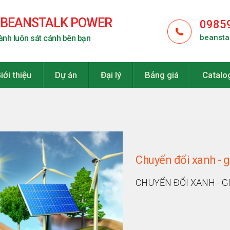
 BEANSTALK POWER
0985
beansta
ành luôn sát cánh bên bạn
iới thiệu
Dự án
Đại lý
Bảng giá
Catalo
Chuyển đổi xanh - 
CHUYỂN ĐỔI XANH - 