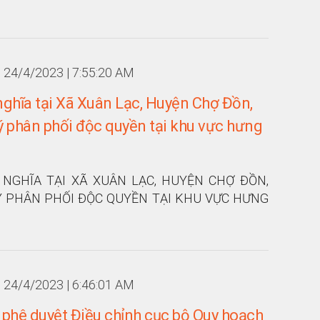
24/4/2023 | 7:55:20 AM
nghĩa tại Xã Xuân Lạc, Huyện Chợ Đồn,
lý phân phối độc quyền tại khu vực hưng
NGHĨA TẠI XÃ XUÂN LẠC, HUYỆN CHỢ ĐỒN,
LÝ PHÂN PHỐI ĐỘC QUYỀN TẠI KHU VỰC HƯNG
24/4/2023 | 6:46:01 AM
 phê duyệt Điều chỉnh cục bộ Quy hoạch