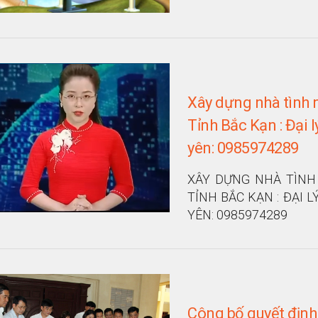
Xây dựng nhà tình 
Tỉnh Bắc Kạn : Đại 
yên: 0985974289
XÂY DỰNG NHÀ TÌNH 
TỈNH BẮC KẠN : ĐẠI 
YÊN: 0985974289
Công bố quyết định