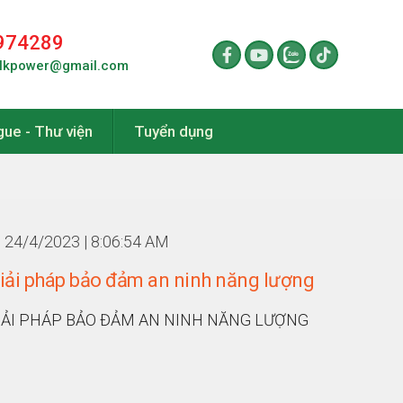
974289
lkpower@gmail.com
gue - Thư viện
Tuyển dụng
24/4/2023 | 8:06:54 AM
giải pháp bảo đảm an ninh năng lượng
GIẢI PHÁP BẢO ĐẢM AN NINH NĂNG LƯỢNG